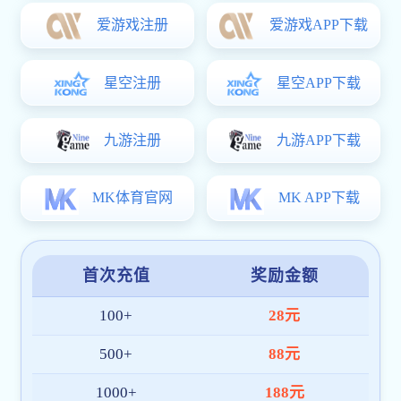
本地化语言与支付
支持多语言切换与主流本地结算方式，平台覆盖
英语、中文、马来语等界面选项，满足不同地区
用户需求，使用更便捷。
用户真实心声
来自全国各地的真实反馈，见证我们服务的每一步进步。
“完全出乎意料的好”
“设计感和操作都很