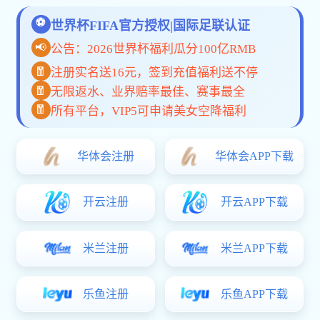
加速网络，保障在不同网络环境下依旧稳定可用。
安全是基础保障。我们引入多重加密机制、AI 风控体
系与实时监测模块，自动识别潜在异常操作，保护用
户数据与平台系统稳定。 所有信息传输均通过银行级
加密协议处理，确保每一次使用都安全可靠。
在服务方面，星空官网免费入口 设有 24 小时客服中
心，提供多语言即时响应。 同时平台构建智能化数据
处理系统，实现快速响应与高效反馈，让用户在赛事
期间享受流畅操作体验。
全终端兼容接入
不论是手机、平板还是电脑，星空官方站登录入
口-星空online(中国) 可自动适配设备，实现多端
同步使用，无需额外安装，即开即用。