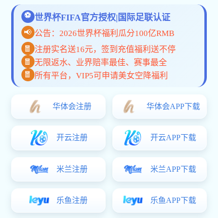
手机App
网页版
前曼联助教称B费具10号灵气梅努
的提拔全赖滕哈赫的指导
2026-07-09 04:07
49 次阅读
首页
/
体育热讯
在足球的世界中，球员的个性和风格往往决定了他们