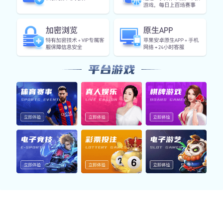
中，他给年轻球员提供了充分展示自己的机会。
滕哈赫善于根据不同球员特点制定个性化训练方案，
使得每位球员都能在适合自己的环境中成长。他清楚
地知道如何激励梅努这样的年轻才俊，让他们发挥出
最佳水平。
此外，滕哈赫还经常通过战术演练、视频分析等手段
来提升球队整体素质。这种细致入微的方法使得球队
在技战术层面不断精进，从而为年轻人的发展提供了
良好的基础。
3、梅努的发展潜力
梅努作为曼联青训体系中的一颗新星，其发展潜力令
人瞩目。在滕哈赫细致入微的指导下，梅努逐渐展现