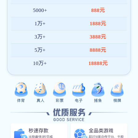
路线，为队友创造良机。
他的视野开阔，能够迅速判断出场上形势，并做出相
应调整。这种能力让他成为了球队不可或缺的一部
分。在关键时刻，他常常能通过精准传球打破对方防
线，从而改变比赛走势。
B费具备10号球员所需的创造性思维，他不仅仅是一
名优秀的传球手，更是一个伟大的决策者。他能在瞬
息万变的比赛中找到最优解，让队伍始终保持活力与
斗志。
2、滕哈赫的培养方式
埃里克·滕哈赫作为曼联的新任主帅，以其独特的方法
论和执教风格受到广泛赞誉。他注重团队合作，同时
也非常重视每位球员个人能力的发展。在这个过程