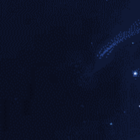
3、战术变化与调整
随着埃梅里的上任，各种战术变化成为了
他可能会采取更具进攻性的打法，以增强
此外，埃梅里以重视防守著称，他或许会
地应对各种类型的比赛，提高赢面。同时
当然，这些变革需要时间去磨合，因此新
巅峰状态。
4、未来赛季展望
展望未来赛季，无论是瓜迪奥拉还是塔赫
模式。在此过程中，两位主帅必须不断学
另一方面，新上任的埃梅里则被寄予厚望