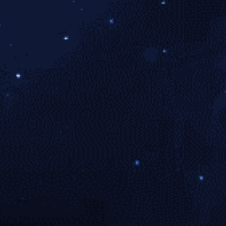
上一篇：
纳赛尔致信球迷感谢支持两连冠荣…
相关推荐文章
麦迪谈福克斯与哈珀首发之争
在当今的篮球界，团队利益与个人薪
2026-07-16
姆伯莫谈加盟曼联的决策与对
姆伯莫最近在接受采访时回顾了他加
2026-06-17
杜兰特强调投篮命中是篮球胜