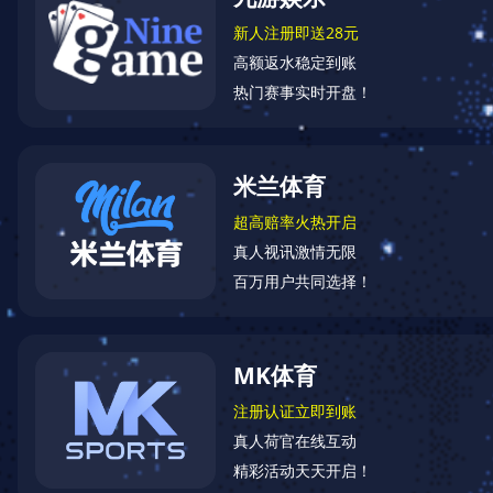
瓜帅塔帅本赛季未获最佳主帅
2026-06-28 01:30
63 次阅读
在2023赛季的足球界，瓜迪奥拉和塔赫
鞭，这一举动同样引起了球迷和媒体的关
队战术变化，以及对未来赛季的展望。这
1、瓜帅与塔帅未获最
尽管瓜迪奥拉和塔赫希尔都在本赛季展现
在关键比赛中的表现起伏不定，导致他们
法完全赢得评委们的青睐。