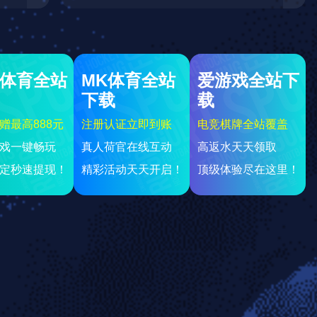
功团队，曼城和切尔西在联赛中的排名并不
著成就，使得竞争更加激烈。
素，而非单纯以胜负论英雄。因此，即便瓜
的希望与期待。首先，他曾带领多支球队取
灵活性不仅能够激励球员发挥出更好的状
一位擅长倾听并激励球员的优秀领导者。这