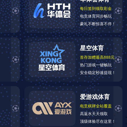
首页
/
体育热讯
荣誉。与此同时，埃梅里在12月接过教
最佳主帅的原因、埃梅里上任后的前景、球
球队发展的影响。
中原因值得深思。首先，两位教练所在球队
赛事中却遭遇意外失利，这使得瓜迪奥拉无