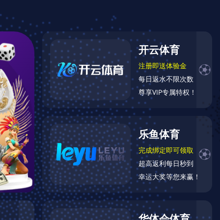
注册入口
体育赛事与数据服务
容， 支持
APP下载
与
网页使用
，每日
，掌握比赛节奏。