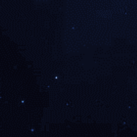
在现代篮球的竞技中，投篮命中率已
2026-07-04
马赛计划以5000万出售格林
近期，关于格林伍德的转会传闻再度
2026-06-30
星空官网免费入口
星空官网免费入口官方网站
银
【KY1.AC】官网认证:手机版、app下
3903
载、登录入口、官方网站、网页版、
s
平台、网址、地址、注册、娱乐，星
空官网免费入口(中国)官方网站欢迎大
家选择真正的官方通道，同时我们提
供全天候7x24小时在线服务，第一时