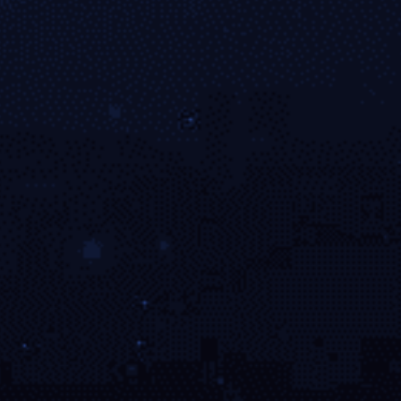
成为衡量球队表现的重要指标。杜...
伍德曼联可获
引发了媒体的广泛关注。马赛计划...
联系我们
快速导航
川市兴庆区解放西街88号39栋
App下载
室
关于我们
隐私政策
upport@ciudadpr.com
用户协议
网站地图