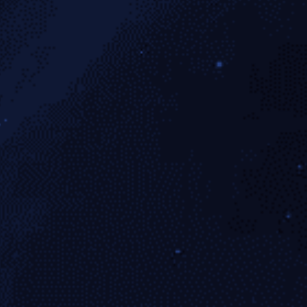
强调球队利
资之间的关系一直是一个引人瞩目...
利物浦进球
盟曼联的决策过程，以及对利物浦...
负的关键与